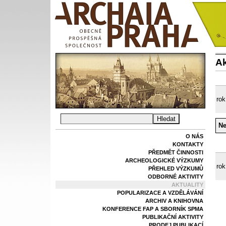
Ak
rok
Ne
O NÁS
KONTAKTY
PŘEDMĚT ČINNOSTI
ARCHEOLOGICKÉ VÝZKUMY
rok
PŘEHLED VÝZKUMŮ
ODBORNÉ AKTIVITY
AKTUALITY
POPULARIZACE A VZDĚLÁVÁNÍ
ARCHIV A KNIHOVNA
KONFERENCE FAP A SBORNÍK SPMA
PUBLIKAČNÍ AKTIVITY
PRODEJ PUBLIKACÍ