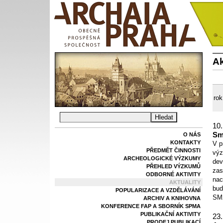
Ak
rok
10.
Sm
O NÁS
KONTAKTY
V p
PŘEDMĚT ČINNOSTI
výz
ARCHEOLOGICKÉ VÝZKUMY
dev
PŘEHLED VÝZKUMŮ
zas
ODBORNÉ AKTIVITY
nac
AKTUALITY
bud
POPULARIZACE A VZDĚLÁVÁNÍ
SM2
ARCHIV A KNIHOVNA
KONFERENCE FAP A SBORNÍK SPMA
PUBLIKAČNÍ AKTIVITY
23.
PRODEJ PUBLIKACÍ