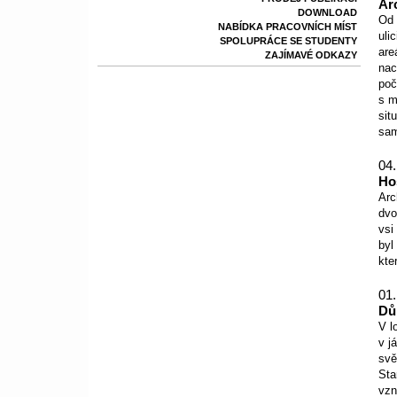
Ar
DOWNLOAD
Od 
NABÍDKA PRACOVNÍCH MÍST
uli
SPOLUPRÁCE SE STUDENTY
are
ZAJÍMAVÉ ODKAZY
nac
poč
s m
sit
sam
04.
Ho
Arc
dvo
vsi
byl
kte
01.
Dů
V l
v j
svě
Sta
vzn