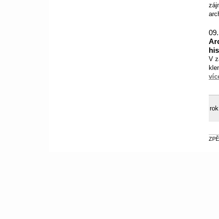
záj
arc
09.
Ar
his
V z
kle
víc
rok
ZPĚ