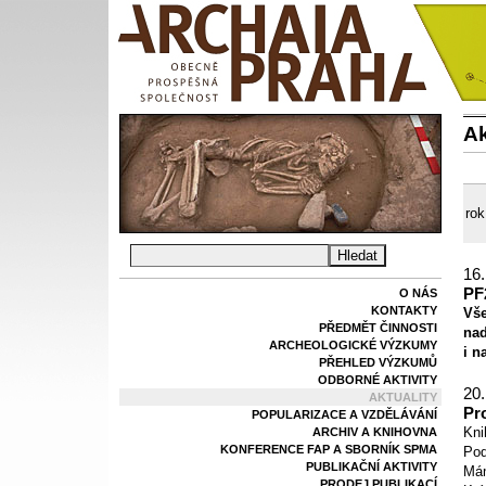
Ak
rok
16.
PF
O NÁS
KONTAKTY
Vš
PŘEDMĚT ČINNOSTI
nad
ARCHEOLOGICKÉ VÝZKUMY
i n
PŘEHLED VÝZKUMŮ
ODBORNÉ AKTIVITY
20.
AKTUALITY
Pr
POPULARIZACE A VZDĚLÁVÁNÍ
Kni
ARCHIV A KNIHOVNA
KONFERENCE FAP A SBORNÍK SPMA
Pod
PUBLIKAČNÍ AKTIVITY
Mám
PRODEJ PUBLIKACÍ