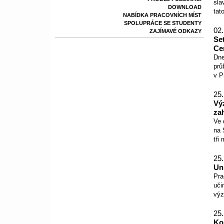
sla
DOWNLOAD
tat
NABÍDKA PRACOVNÍCH MÍST
SPOLUPRÁCE SE STUDENTY
02.
ZAJÍMAVÉ ODKAZY
Se
Ce
Dne
prů
v P
25.
Vý
za
Ve 
na 
tři
25.
Un
Pra
uči
výz
25.
Ko