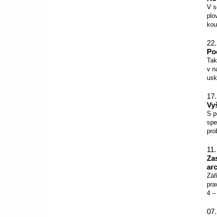
V s
plo
kou
22.
Po
Tak
v n
usk
17.
Vy
S p
spe
pro
11.
Za
ar
Zář
pra
4 –
07.