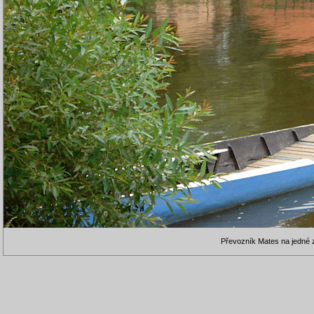
Převozník Mates na jedné z