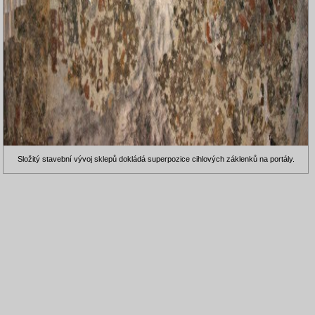
Složitý stavební vývoj sklepů dokládá superpozice cihlových záklenků na portály.