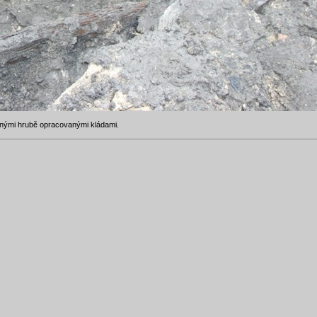
nými hrubě opracovanými kládami.