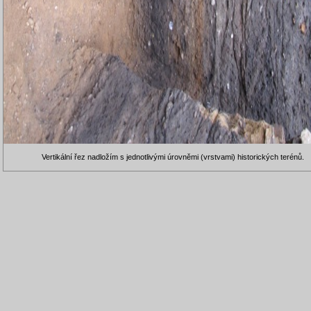
Vertikální řez nadložím s jednotlivými úrovněmi (vrstvami) historických terénů.