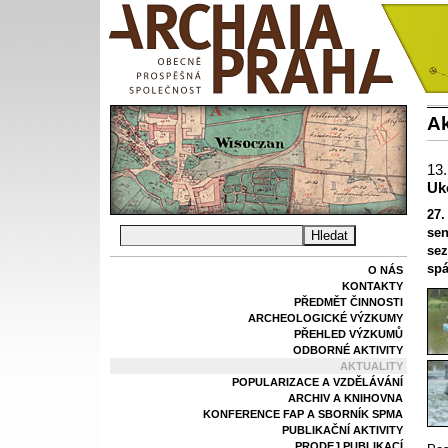
Ak
13.
Uk
27.
sen
sez
spá
O NÁS
KONTAKTY
PŘEDMĚT ČINNOSTI
ARCHEOLOGICKÉ VÝZKUMY
PŘEHLED VÝZKUMŮ
ODBORNÉ AKTIVITY
AKTUALITY
POPULARIZACE A VZDĚLÁVÁNÍ
ARCHIV A KNIHOVNA
KONFERENCE FAP A SBORNÍK SPMA
PUBLIKAČNÍ AKTIVITY
PRODEJ PUBLIKACÍ