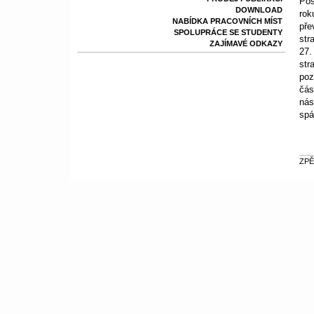
Pos
DOWNLOAD
rok
NABÍDKA PRACOVNÍCH MÍST
pře
SPOLUPRÁCE SE STUDENTY
str
ZAJÍMAVÉ ODKAZY
27.
str
poz
čás
nás
spá
ZPĚ