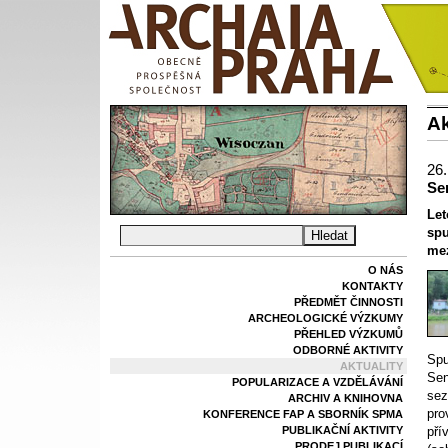
Ak
26.
Se
Let
spu
mez
O NÁS
KONTAKTY
PŘEDMĚT ČINNOSTI
ARCHEOLOGICKÉ VÝZKUMY
PŘEHLED VÝZKUMŮ
ODBORNÉ AKTIVITY
Spu
AKTUALITY
Sen
POPULARIZACE A VZDĚLÁVÁNÍ
sez
ARCHIV A KNIHOVNA
pro
KONFERENCE FAP A SBORNÍK SPMA
PUBLIKAČNÍ AKTIVITY
pří
PRODEJ PUBLIKACÍ