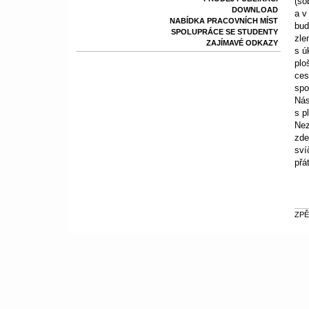
(so
DOWNLOAD
a v
NABÍDKA PRACOVNÍCH MÍST
bud
SPOLUPRÁCE SE STUDENTY
zle
ZAJÍMAVÉ ODKAZY
s ú
plo
ces
spo
Nás
s p
Nez
zde
sví
přá
ZPĚ