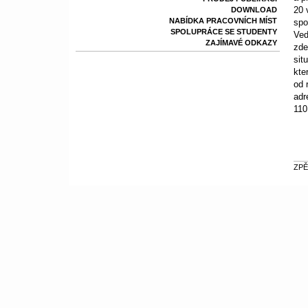
20 
DOWNLOAD
NABÍDKA PRACOVNÍCH MÍST
spo
SPOLUPRÁCE SE STUDENTY
Ved
ZAJÍMAVÉ ODKAZY
zde
sit
kte
od 
adr
110
ZPĚ