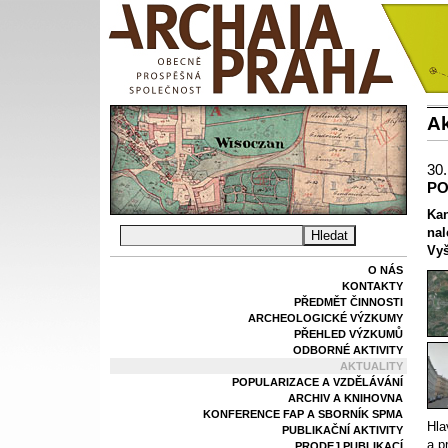
Ak
30.
PO
Kan
nal
Vyš
O NÁS
KONTAKTY
PŘEDMĚT ČINNOSTI
ARCHEOLOGICKÉ VÝZKUMY
PŘEHLED VÝZKUMŮ
ODBORNÉ AKTIVITY
AKTUALITY
POPULARIZACE A VZDĚLÁVÁNÍ
ARCHIV A KNIHOVNA
KONFERENCE FAP A SBORNÍK SPMA
Hla
PUBLIKAČNÍ AKTIVITY
a p
PRODEJ PUBLIKACÍ