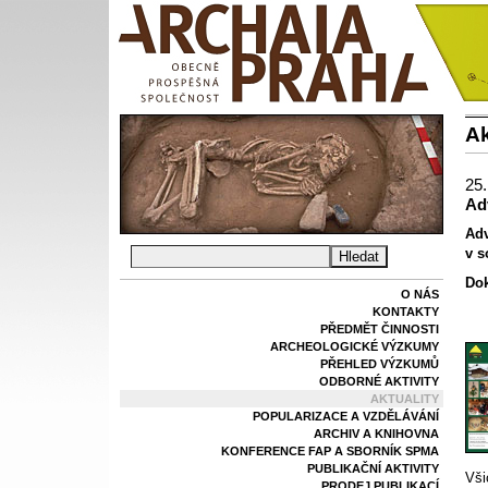
Ak
25.
Ad
Adv
v s
Do
O NÁS
KONTAKTY
PŘEDMĚT ČINNOSTI
ARCHEOLOGICKÉ VÝZKUMY
PŘEHLED VÝZKUMŮ
ODBORNÉ AKTIVITY
AKTUALITY
POPULARIZACE A VZDĚLÁVÁNÍ
ARCHIV A KNIHOVNA
KONFERENCE FAP A SBORNÍK SPMA
PUBLIKAČNÍ AKTIVITY
Vši
PRODEJ PUBLIKACÍ