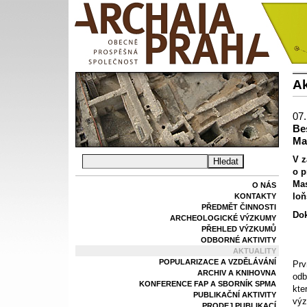
Ak
07.
Be
Ma
V z
o p
Mas
O NÁS
loň
KONTAKTY
PŘEDMĚT ČINNOSTI
Do
ARCHEOLOGICKÉ VÝZKUMY
PŘEHLED VÝZKUMŮ
ODBORNÉ AKTIVITY
AKTUALITY
POPULARIZACE A VZDĚLÁVÁNÍ
Prv
ARCHIV A KNIHOVNA
odb
KONFERENCE FAP A SBORNÍK SPMA
kte
PUBLIKAČNÍ AKTIVITY
výz
PRODEJ PUBLIKACÍ