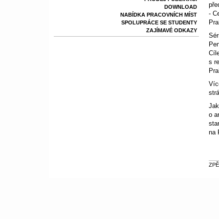
pře
DOWNLOAD
- C
NABÍDKA PRACOVNÍCH MÍST
Pra
SPOLUPRÁCE SE STUDENTY
ZAJÍMAVÉ ODKAZY
Sér
Pen
Cíl
s r
Pra
Víc
str
Jak
o a
sta
na 
ZPĚ