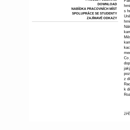
Pal
DOWNLOAD
hrn
NABÍDKA PRACOVNÍCH MÍST
s h
SPOLUPRÁCE SE STUDENTY
Uni
ZAJÍMAVÉ ODKAZY
hrn
Nál
kam
Měs
kam
kac
med
Co 
dop
jak
poz
z d
Rad
k d
Roz
ZPĚ