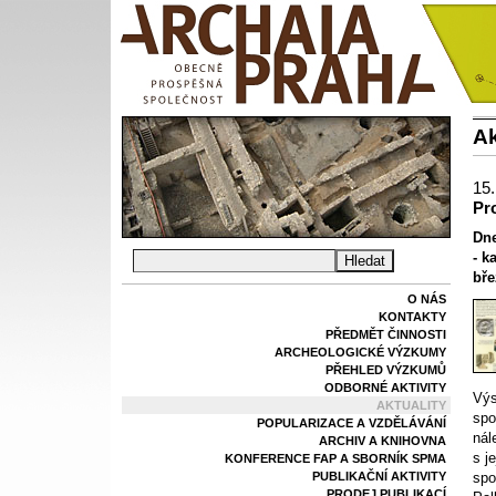
Ak
15.
Pr
Dne
- k
bře
O NÁS
KONTAKTY
PŘEDMĚT ČINNOSTI
ARCHEOLOGICKÉ VÝZKUMY
PŘEHLED VÝZKUMŮ
ODBORNÉ AKTIVITY
Výs
AKTUALITY
spo
POPULARIZACE A VZDĚLÁVÁNÍ
nál
ARCHIV A KNIHOVNA
s j
KONFERENCE FAP A SBORNÍK SPMA
PUBLIKAČNÍ AKTIVITY
spo
PRODEJ PUBLIKACÍ