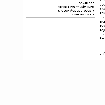
v p
DOWNLOAD
Jed
NABÍDKA PRACOVNÍCH MÍST
ska
SPOLUPRÁCE SE STUDENTY
ker
ZAJÍMAVÉ ODKAZY
zdo
nic
pod
nej
spo
Cel
ZPĚ