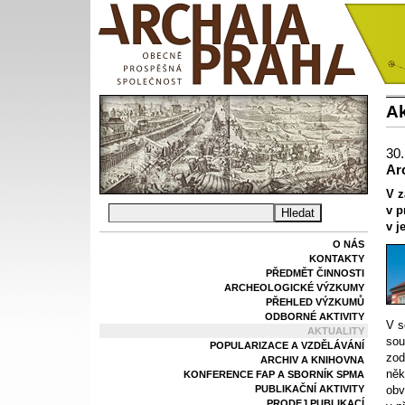
Ak
30.
Ar
V z
v p
v j
O NÁS
KONTAKTY
PŘEDMĚT ČINNOSTI
ARCHEOLOGICKÉ VÝZKUMY
PŘEHLED VÝZKUMŮ
ODBORNÉ AKTIVITY
V s
AKTUALITY
sou
POPULARIZACE A VZDĚLÁVÁNÍ
zod
ARCHIV A KNIHOVNA
něk
KONFERENCE FAP A SBORNÍK SPMA
PUBLIKAČNÍ AKTIVITY
obv
PRODEJ PUBLIKACÍ