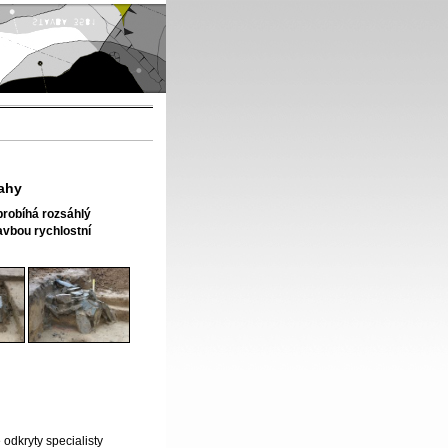
rahy
probíhá rozsáhlý
vbou rychlostní
 odkryty specialisty