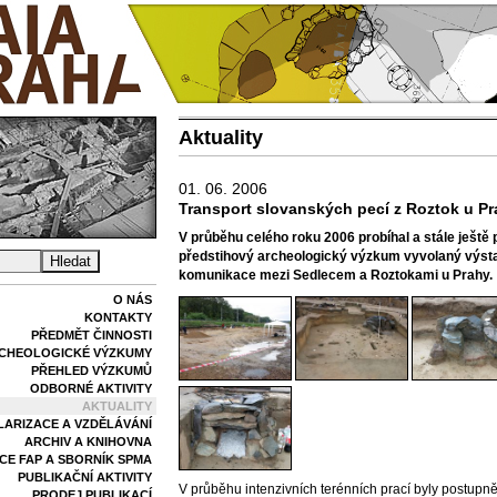
Aktuality
01. 06. 2006
Transport slovanských pecí z Roztok u P
V průběhu celého roku 2006 probíhal a stále ještě 
předstihový archeologický výzkum vyvolaný výsta
komunikace mezi Sedlecem a Roztokami u Prahy.
O NÁS
KONTAKTY
PŘEDMĚT ČINNOSTI
CHEOLOGICKÉ VÝZKUMY
PŘEHLED VÝZKUMŮ
ODBORNÉ AKTIVITY
AKTUALITY
LARIZACE A VZDĚLÁVÁNÍ
ARCHIV A KNIHOVNA
E FAP A SBORNÍK SPMA
PUBLIKAČNÍ AKTIVITY
V průběhu intenzivních terénních prací byly postupně
PRODEJ PUBLIKACÍ