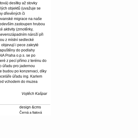
ová) desítky až stovky
ých objektů (uvažuje se
ny dřevěných či
slovanské migrace na naše
především zastoupen hrubou
aktivity (zrnotěrky,
 severozápadním nároží při
ou z místní sedlecké
 objevují i pece zakryté
 zapuštěny do podlahy
A Praha o.p.s. se po
ré z pecí přímo z terénu do
o úřadu pro jadernou
de budou po konzervaci, díky
Kanceláře úřadu ing. Karlem
před vchodem do muzea
Vojtěch Kašpar
design &cms
Černá a fialová