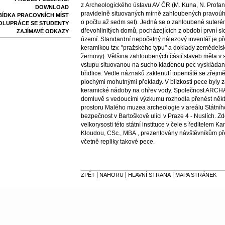
z Archeologického ústavu AV ČR (M. Kuna, N. Profant
DOWNLOAD
pravidelně situovaných mírně zahloubených pravoúhl
BÍDKA PRACOVNÍCH MÍST
o počtu až sedm set). Jedná se o zahloubené suteré
OLUPRÁCE SE STUDENTY
dřevohlinitých domů, pocházejících z období první 
ZAJÍMAVÉ ODKAZY
území. Standardní nepočetný nálezový inventář je 
keramikou tzv. "pražského typu" a doklady zemědelské 
žernovy). Většina zahloubených částí staveb měla v
vstupu situovanou na sucho kladenou pec vyskládan
břidlice. Vedle náznaků zaklenutí topeniště se zřejmě
plochými mohutnými překlady. V blízkosti pece byly
keramické nádoby na ohřev vody. Společnost ARCHAI
domluvě s vedoucími výzkumu rozhodla přenést někte
prostoru Malého muzea archeologie v areálu Státníh
bezpečnost v Bartoškově ulici v Praze 4 - Nuslích. Z
velkorysosti této státní instituce v čele s ředitelem 
Kloudou, CSc., MBA., prezentovány návštěvníkům 
včetně repliky takové pece.
|
|
|
ZPĚT
NAHORU
HLAVNÍ STRANA
MAPA STRÁNEK