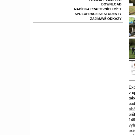
DOWNLOAD
NABÍDKA PRACOVNÍCH MÍST
SPOLUPRÁCE SE STUDENTY
ZAJÍMAVÉ ODKAZY
Exp
v u
tak
pod
obč
prů
146
vyh
exi