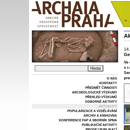
Ak
14.
Ge
Ve 
s r
Sen
pre
O NÁS
KONTAKTY
PŘEDMĚT ČINNOSTI
ARCHEOLOGICKÉ VÝZKUMY
PŘEHLED VÝZKUMŮ
ODBORNÉ AKTIVITY
AKTUALITY
POPULARIZACE A VZDĚLÁVÁNÍ
ARCHIV A KNIHOVNA
KONFERENCE FAP A SBORNÍK SPMA
PUBLIKAČNÍ AKTIVITY
PRODEJ PUBLIKACÍ