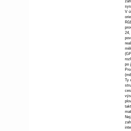
zah
sys
V ú
ori
Růž
pro
24,
pov
rea
měř
(GP
roz
po 
Pro
(mě
Ty 
str
ces
výs
plo
tak
mat
Nej
zah
int