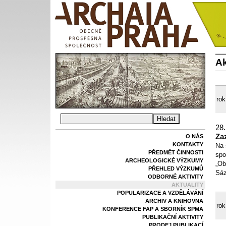
Ak
rok
28.
Za
O NÁS
KONTAKTY
Na 
PŘEDMĚT ČINNOSTI
spo
ARCHEOLOGICKÉ VÝZKUMY
„Ob
PŘEHLED VÝZKUMŮ
Sáz
ODBORNÉ AKTIVITY
AKTUALITY
POPULARIZACE A VZDĚLÁVÁNÍ
ARCHIV A KNIHOVNA
rok
KONFERENCE FAP A SBORNÍK SPMA
PUBLIKAČNÍ AKTIVITY
PRODEJ PUBLIKACÍ