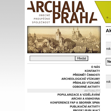
Ak
rok
Ne
O NÁS
KONTAKTY
PŘEDMĚT ČINNOSTI
ARCHEOLOGICKÉ VÝZKUMY
rok
PŘEHLED VÝZKUMŮ
ODBORNÉ AKTIVITY
AKTUALITY
POPULARIZACE A VZDĚLÁVÁNÍ
ARCHIV A KNIHOVNA
KONFERENCE FAP A SBORNÍK SPMA
PUBLIKAČNÍ AKTIVITY
PRODEJ PUBLIKACÍ