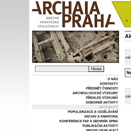
Ak
rok
Ne
O NÁS
KONTAKTY
PŘEDMĚT ČINNOSTI
ARCHEOLOGICKÉ VÝZKUMY
rok
PŘEHLED VÝZKUMŮ
ODBORNÉ AKTIVITY
AKTUALITY
POPULARIZACE A VZDĚLÁVÁNÍ
ARCHIV A KNIHOVNA
KONFERENCE FAP A SBORNÍK SPMA
PUBLIKAČNÍ AKTIVITY
PRODEJ PUBLIKACÍ