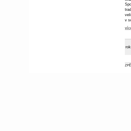
Spo
tra
vel
v s
víc
rok
ZPĚ