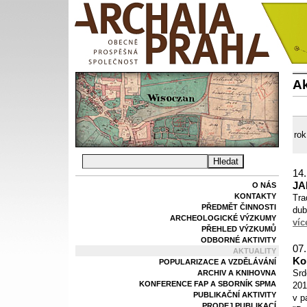
Ak
rok
14.
JA
O NÁS
KONTAKTY
Tra
PŘEDMĚT ČINNOSTI
dub
ARCHEOLOGICKÉ VÝZKUMY
víc
PŘEHLED VÝZKUMŮ
ODBORNÉ AKTIVITY
07.
AKTUALITY
Ko
POPULARIZACE A VZDĚLÁVÁNÍ
Srd
ARCHIV A KNIHOVNA
KONFERENCE FAP A SBORNÍK SPMA
201
PUBLIKAČNÍ AKTIVITY
v p
PRODEJ PUBLIKACÍ