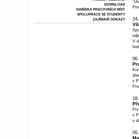
"Du
DOWNLOAD
Pro
NABÍDKA PRACOVNÍCH MÍST
SPOLUPRÁCE SE STUDENTY
24.
ZAJÍMAVÉ ODKAZY
Ví
Spo
odp
V d
ho
06.
Pr
Kon
dne
v P
Pro
18.
Př
Prv
v P
s d
05.
Ma