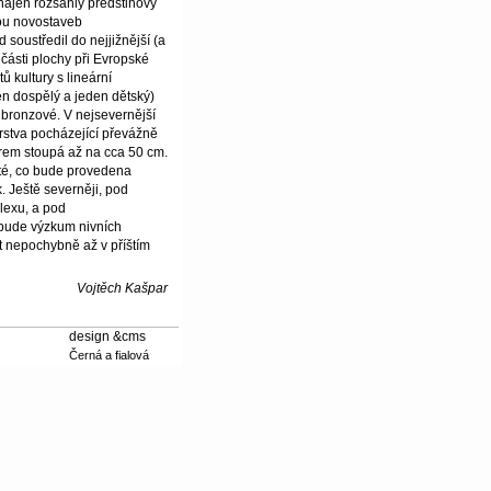
hájen rozsáhlý předstihový
ou novostaveb
soustředil do nejjižnější (a
části plochy při Evropské
ů kultury s lineární
en dospělý a jeden dětský)
y bronzové. V nejsevernější
vrstva pocházející převážně
rem stoupá až na cca 50 cm.
té, co bude provedena
. Ještě severněji, pod
lexu, a pod
bude výzkum nivních
at nepochybně až v příštím
Vojtěch Kašpar
design &cms
Černá a fialová