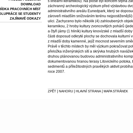
s lineární keramikou). Na ploše byl koncem srpna za
DOWNLOAD
záchranný archeologický výzkum před výstavbou dv
BÍDKA PRACOVNÍCH MÍST
administrativního areálu Eunedpark, který se doposud 
OLUPRÁCE SE STUDENTY
zároveň mladším snižováním terénu nejpostiženější) 
ZAJÍMAVÉ ODKAZY
ulici. Zachyceno bylo několik (4) zahloubených objekt
keramikou, 2 hroby kultury zvoncovitých pohárů (jed
a čtyři jámy (1 hliník) kultury knovízské z mladší dob
části doposud odkryté plochy se dochovala kulturní 
z mladší doby kamenné, jejíž mocnost severním smě
Právě v těchto místech by měl výzkum pokračovat po
přeložka inženýrských sítí a skrývka hrubých navážek
druhou plánovanou budovou administrativního komp
dokumentovanou hranou terasy Litovického potoka, 
sedimentů a příležitostných pravěkých aktivit probíh
roce 2007.
|
|
|
ZPĚT
NAHORU
HLAVNÍ STRANA
MAPA STRÁNEK