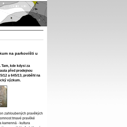
kum na parkovišti u
. Tam, kde kdysi za
 auta před prodejnou
45/12 a 645/13, proběhl na
gický výzkum.
ejen zahloubených pravěkých
řítomnost tmavé pravěké
ba kamenná - kultura