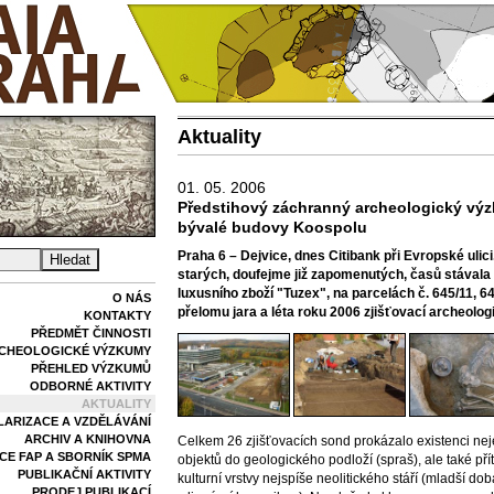
Aktuality
01. 05. 2006
Předstihový záchranný archeologický výz
bývalé budovy Koospolu
Praha 6 – Dejvice, dnes Citibank při Evropské ulici
starých, doufejme již zapomenutých, časů stávala
luxusního zboží "Tuzex", na parcelách č. 645/11, 6
O NÁS
přelomu jara a léta roku 2006 zjišťovací archeolo
KONTAKTY
PŘEDMĚT ČINNOSTI
CHEOLOGICKÉ VÝZKUMY
PŘEHLED VÝZKUMŮ
ODBORNÉ AKTIVITY
AKTUALITY
LARIZACE A VZDĚLÁVÁNÍ
ARCHIV A KNIHOVNA
Celkem 26 zjišťovacích sond prokázalo existenci n
E FAP A SBORNÍK SPMA
objektů do geologického podloží (spraš), ale také p
PUBLIKAČNÍ AKTIVITY
kulturní vrstvy nejspíše neolitického stáří (mladší do
PRODEJ PUBLIKACÍ