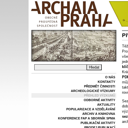
P
Těž
Pro
vše
jed
klí
Krá
PD
O NÁS
KONTAKTY
můž
PŘEDMĚT ČINNOSTI
tak
ARCHEOLOGICKÉ VÝZKUMY
rov
PŘEHLED VÝZKUMŮ
ODBORNÉ AKTIVITY
Sez
AKTUALITY
dob
POPULARIZACE A VZDĚLÁVÁNÍ
výz
ARCHIV A KNIHOVNA
sez
KONFERENCE FAP A SBORNÍK SPMA
arc
PUBLIKAČNÍ AKTIVITY
PRODEJ PUBLIKACÍ