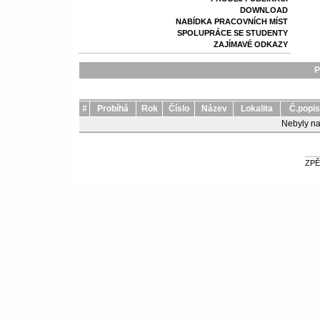
DOWNLOAD
NABÍDKA PRACOVNÍCH MÍST
SPOLUPRÁCE SE STUDENTY
ZAJÍMAVÉ ODKAZY
P
#
Probíhá
Rok
Číslo
Název
Lokalita
Č.popi
Nebyly n
ZPĚ